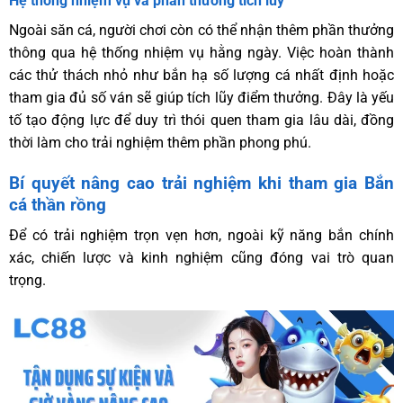
Hệ thống nhiệm vụ và phần thưởng tích lũy
Ngoài săn cá, người chơi còn có thể nhận thêm phần thưởng
thông qua hệ thống nhiệm vụ hằng ngày. Việc hoàn thành
các thử thách nhỏ như bắn hạ số lượng cá nhất định hoặc
tham gia đủ số ván sẽ giúp tích lũy điểm thưởng. Đây là yếu
tố tạo động lực để duy trì thói quen tham gia lâu dài, đồng
thời làm cho trải nghiệm thêm phần phong phú.
Bí quyết nâng cao trải nghiệm khi tham gia Bắn
cá thần rồng
Để có trải nghiệm trọn vẹn hơn, ngoài kỹ năng bắn chính
xác, chiến lược và kinh nghiệm cũng đóng vai trò quan
trọng.