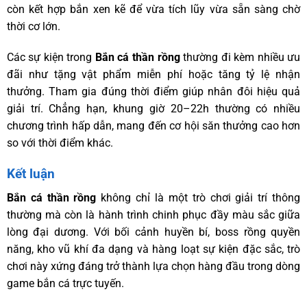
còn kết hợp bắn xen kẽ để vừa tích lũy vừa sẵn sàng chờ
thời cơ lớn.
Các sự kiện trong
Bắn cá thần rồng
thường đi kèm nhiều ưu
đãi như tặng vật phẩm miễn phí hoặc tăng tỷ lệ nhận
thưởng. Tham gia đúng thời điểm giúp nhân đôi hiệu quả
giải trí. Chẳng hạn, khung giờ 20–22h thường có nhiều
chương trình hấp dẫn, mang đến cơ hội săn thưởng cao hơn
so với thời điểm khác.
Kết luận
Bắn cá thần rồng
không chỉ là một trò chơi giải trí thông
thường mà còn là hành trình chinh phục đầy màu sắc giữa
lòng đại dương. Với bối cảnh huyền bí, boss rồng quyền
năng, kho vũ khí đa dạng và hàng loạt sự kiện đặc sắc, trò
chơi này xứng đáng trở thành lựa chọn hàng đầu trong dòng
game bắn cá trực tuyến.