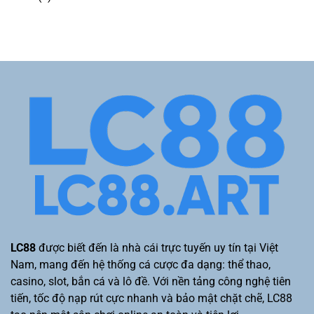
LC88
được biết đến là nhà cái trực tuyến uy tín tại Việt
Nam, mang đến hệ thống cá cược đa dạng: thể thao,
casino, slot, bắn cá và lô đề. Với nền tảng công nghệ tiên
tiến, tốc độ nạp rút cực nhanh và bảo mật chặt chẽ, LC88