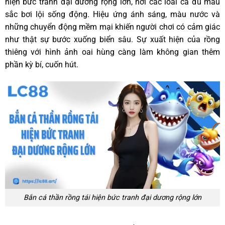
hiện bức tranh đại dương rộng lớn, nơi các loài cá đủ màu
sắc bơi lội sống động. Hiệu ứng ánh sáng, màu nước và
những chuyển động mềm mại khiến người chơi có cảm giác
như thật sự bước xuống biển sâu. Sự xuất hiện của rồng
thiêng với hình ảnh oai hùng càng làm không gian thêm
phần kỳ bí, cuốn hút.
Bắn cá thần rồng tái hiện bức tranh đại dương rộng lớn