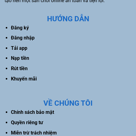
tạo nên một sân chơi online an toàn và tiện lợi.
HƯỚNG DẪN
Đăng ký
Đăng nhập
Tải app
Nạp tiền
Rút tiền
Khuyến mãi
VỀ CHÚNG TÔI
Chính sách bảo mật
Quyền riêng tư
Miễn trừ trách nhiệm