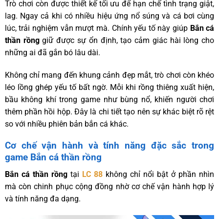
Trò chơi còn được thiết kế tối ưu để hạn chế tình trạng giật,
lag. Ngay cả khi có nhiều hiệu ứng nổ súng và cá bơi cùng
lúc, trải nghiệm vẫn mượt mà. Chính yếu tố này giúp
Bắn cá
thần rồng
giữ được sự ổn định, tạo cảm giác hài lòng cho
những ai đã gắn bó lâu dài.
Không chỉ mang đến khung cảnh đẹp mắt, trò chơi còn khéo
léo lồng ghép yếu tố bất ngờ. Mỗi khi rồng thiêng xuất hiện,
bầu không khí trong game như bùng nổ, khiến người chơi
thêm phần hồi hộp. Đây là chi tiết tạo nên sự khác biệt rõ rệt
so với nhiều phiên bản bắn cá khác.
Cơ chế vận hành và tính năng đặc sắc trong
game Bắn cá thần rồng
Bắn cá thần rồng
tại
LC 88
không chỉ nổi bật ở phần nhìn
mà còn chinh phục cộng đồng nhờ cơ chế vận hành hợp lý
và tính năng đa dạng.