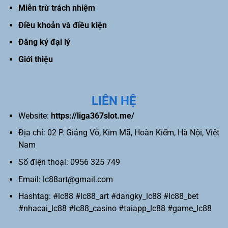
Miễn trừ trách nhiệm
Điều khoản và điều kiện
Đăng ký đại lý
Giới thiệu
LIÊN HỆ
Website:
https://liga367slot.me/
Địa chỉ: 02 P. Giảng Võ, Kim Mã, Hoàn Kiếm, Hà Nội, Việt
Nam
Số điện thoại: 0956 325 749
Email:
lc88art@gmail.com
Hashtag: #lc88 #lc88_art #dangky_lc88 #lc88_bet
#nhacai_lc88 #lc88_casino #taiapp_lc88 #game_lc88