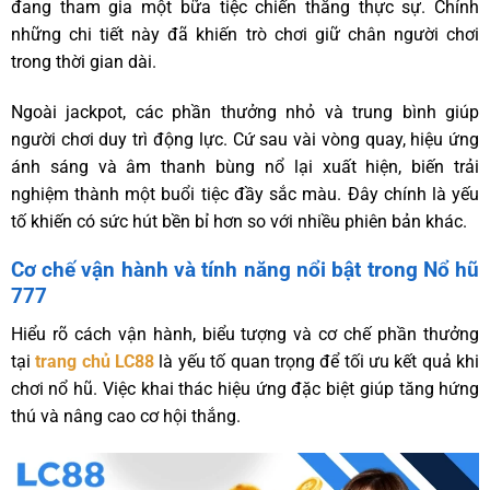
đang tham gia một bữa tiệc chiến thắng thực sự. Chính
những chi tiết này đã khiến trò chơi giữ chân người chơi
trong thời gian dài.
Ngoài jackpot, các phần thưởng nhỏ và trung bình giúp
người chơi duy trì động lực. Cứ sau vài vòng quay, hiệu ứng
ánh sáng và âm thanh bùng nổ lại xuất hiện, biến trải
nghiệm thành một buổi tiệc đầy sắc màu. Đây chính là yếu
tố khiến có sức hút bền bỉ hơn so với nhiều phiên bản khác.
Cơ chế vận hành và tính năng nổi bật trong Nổ hũ
777
Hiểu rõ cách vận hành, biểu tượng và cơ chế phần thưởng
tại
trang chủ LC88
là yếu tố quan trọng để tối ưu kết quả khi
chơi nổ hũ. Việc khai thác hiệu ứng đặc biệt giúp tăng hứng
thú và nâng cao cơ hội thắng.