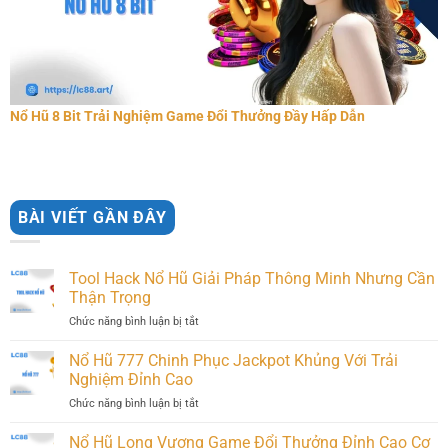
Nổ Hũ 8 Bit Trải Nghiệm Game Đổi Thưởng Đầy Hấp Dẫn
BÀI VIẾT GẦN ĐÂY
Tool Hack Nổ Hũ Giải Pháp Thông Minh Nhưng Cần
Thận Trọng
Chức năng bình luận bị tắt
ở
Tool
Hack
Nổ Hũ 777 Chinh Phục Jackpot Khủng Với Trải
Nổ
Nghiệm Đỉnh Cao
Hũ
Chức năng bình luận bị tắt
ở
Giải
Nổ
Pháp
Hũ
Nổ Hũ Long Vương Game Đổi Thưởng Đỉnh Cao Cơ
Thông