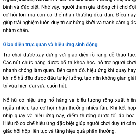
bình và đặc biệt. Nhờ vậy, người tham gia không chỉ chờ đợi
cơ hội lớn mà còn có thể nhận thưởng đều đặn. Điều này
giúp trải nghiệm luôn duy trì sự hứng khởi và tránh cảm giác
nhàm chán.
Giao diện trực quan và hiệu ứng sinh động
Trò chơi được xây dựng với giao diện rõ ràng, dễ thao tác.
Các nút chức năng được bố trí khoa học, hỗ trợ người chơi
nhanh chóng làm quen. Bên cạnh đó, hiệu ứng khi quay hay
khi nổ hũ đều được đầu tư kỹ lưỡng, tạo nên không gian giải
trí vừa hiện đại vừa cuốn hút.
Nổ hũ có hiệu ứng nổ hàng và biểu tượng rồng xuất hiện
ngẫu nhiên, tạo cơ hội nhận thưởng nhiều lần. Khi kết hợp
nhịp quay và hiệu ứng này, điểm thưởng được tối đa hóa.
Hiểu rõ cơ chế hiệu ứng đặc biệt giúp người chơi duy trì cảm
giác hồi hộp liên tục và tăng hiệu quả phần thưởng.