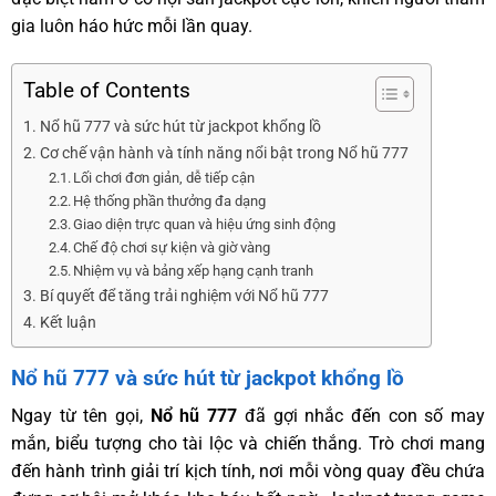
gia luôn háo hức mỗi lần quay.
Table of Contents
Nổ hũ 777 và sức hút từ jackpot khổng lồ
Cơ chế vận hành và tính năng nổi bật trong Nổ hũ 777
Lối chơi đơn giản, dễ tiếp cận
Hệ thống phần thưởng đa dạng
Giao diện trực quan và hiệu ứng sinh động
Chế độ chơi sự kiện và giờ vàng
Nhiệm vụ và bảng xếp hạng cạnh tranh
Bí quyết để tăng trải nghiệm với Nổ hũ 777
Kết luận
Nổ hũ 777 và sức hút từ jackpot khổng lồ
Ngay từ tên gọi,
Nổ hũ 777
đã gợi nhắc đến con số may
mắn, biểu tượng cho tài lộc và chiến thắng. Trò chơi mang
đến hành trình giải trí kịch tính, nơi mỗi vòng quay đều chứa