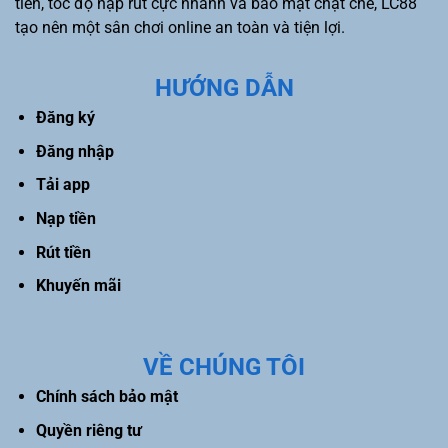
tiến, tốc độ nạp rút cực nhanh và bảo mật chặt chẽ, LC88
tạo nên một sân chơi online an toàn và tiện lợi.
HƯỚNG DẪN
Đăng ký
Đăng nhập
Tải app
Nạp tiền
Rút tiền
Khuyến mãi
VỀ CHÚNG TÔI
Chính sách bảo mật
Quyền riêng tư